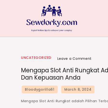
Skip
to
content
sewdorky.com
Expert betting tips to enhnace your gamplay
UNCATEGORIZED
on
Leave a Comment
Mengap
Mengapa Slot Anti Rungkat A
Slot
Dan Kepuasan Anda
Anti
Rungkat
adalah
Pilihan
Mengapa Slot Anti Rungkat adalah Pilihan Te
Terbaik