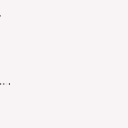
s
n
 data