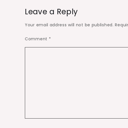
Leave a Reply
Your email address will not be published.
Requi
Comment
*