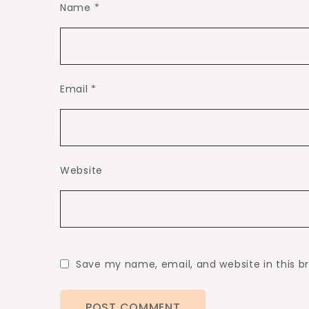
Name
*
Email
*
Website
Save my name, email, and website in this b