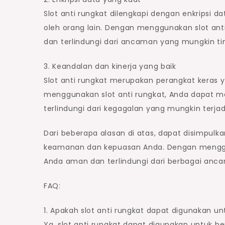
Slot anti rungkat dilengkapi dengan enkripsi 
oleh orang lain. Dengan menggunakan slot an
dan terlindungi dari ancaman yang mungkin ti
3. Keandalan dan kinerja yang baik
Slot anti rungkat merupakan perangkat keras y
menggunakan slot anti rungkat, Anda dapat 
terlindungi dari kegagalan yang mungkin terjad
Dari beberapa alasan di atas, dapat disimpulka
keamanan dan kepuasan Anda. Dengan menggu
Anda aman dan terlindungi dari berbagai anc
FAQ:
1. Apakah slot anti rungkat dapat digunakan 
Ya, slot anti rungkat dapat digunakan untuk 